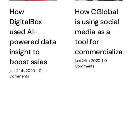
How
How CGlobal
DigitalBox
is using social
used AI-
media as a
powered data
tool for
insight to
commercializatio
boost sales
juni 24th, 2020
|
0
Comments
juni 24th, 2020
|
0
Comments