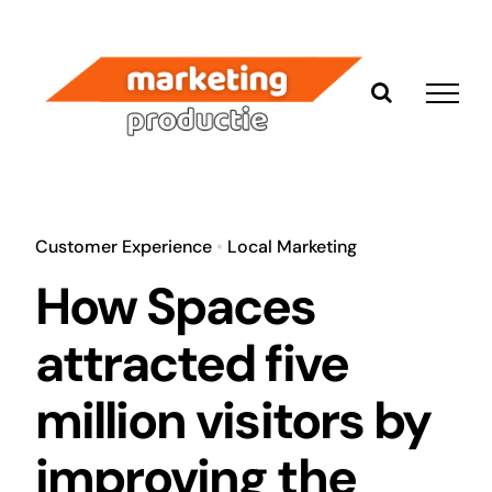
Ga
naar
inhoud
Customer Experience
•
Local Marketing
How Spaces
attracted five
million visitors by
improving the