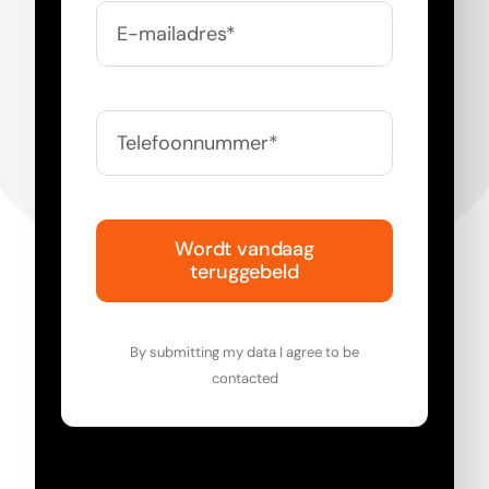
Wordt vandaag
teruggebeld
By submitting my data I agree to be
contacted