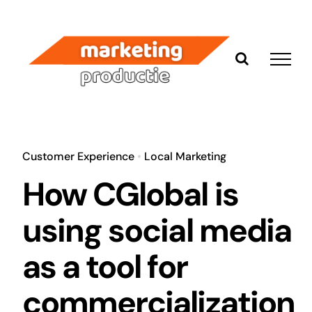
Ga
naar
inhoud
Customer Experience
•
Local Marketing
How CGlobal is
using social media
as a tool for
commercialization