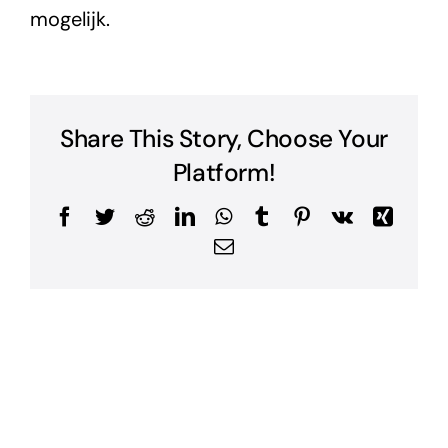
mogelijk.
Share This Story, Choose Your
Platform!
Facebook
Twitter
Reddit
LinkedIn
WhatsApp
Tumblr
Pinterest
Vk
Xing
E-
mail