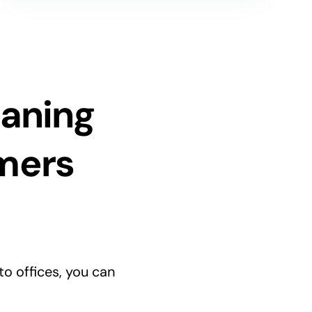
eaning
omers
o offices, you can